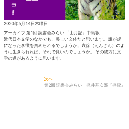
2020年5月14日木曜日
アーカイブ 第1回 読書会みらい 『山月記』中島敦
近代日本文学のなかでも、美しい文体だと思います。 誰が虎
になった李徴を責められるでしょうか。袁傪（えんさん）のよ
うに生きられれば、それで良いのでしょうか。 その彼方に文
学の道があるように思います。
投
次
次へ
の
第2回 読書会みらい 梶井基次郎『檸檬』
稿
投
ナ
稿:
ビ
ゲ
ー