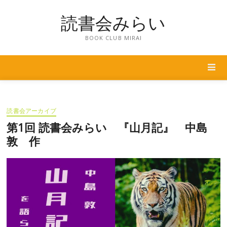
Skip
読書会みらい
to
content
BOOK CLUB MIRAI
読書会アーカイブ
第1回 読書会みらい 『山月記』 中島
敦 作