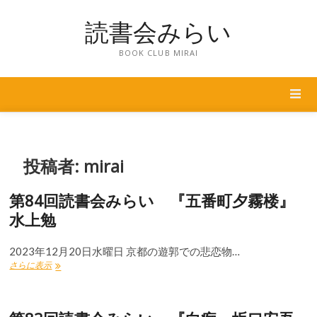
Skip
読書会みらい
to
content
BOOK CLUB MIRAI
投稿者:
mirai
第84回読書会みらい 『五番町夕霧楼』
水上勉
2023年12月20日水曜日 京都の遊郭での悲恋物…
第
さらに表示
84
回
読
書