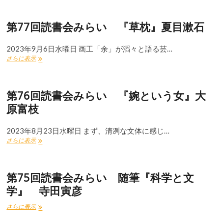
記』
ン・
回
太
シ
読
宰
第77回読書会みらい 『草枕』夏目漱石
リ
書
治
ト
会
ー
み
2023年9月6日水曜日 画工「余」が滔々と語る芸…
ら
第
さらに表示
い
77
『セ
回
メ
読
ン
第76回読書会みらい 『婉という女』大
書
ト
会
樽
原富枝
み
の
ら
中
い
2023年8月23日水曜日 まず、清冽な文体に感じ…
の
『草
手
第
さらに表示
枕』
紙』
76
夏
葉
回
目
山
読
漱
第75回読書会みらい 随筆『科学と文
嘉
書
石
樹
会
学』 寺田寅彦
み
ら
第
さらに表示
い
75
『婉