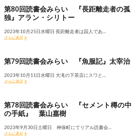
読
日
第80回読書会みらい 『長距離走者の孤
書
本
会
の
独』アラン・シリトー
み
文
ら
学
い
2023年10月25日水曜日 長距離走者は囚人であ…
わ
『故
が
第
さらに表示
郷』
文
80
魯
学
回
迅
の
読
第79回読書会みらい 『魚服記』太宰治
道
書
程』
会
三
み
2023年10月11日水曜日 大滝の下茶店にスワと…
島
ら
第
さらに表示
由
い
79
紀
『長
回
夫
距
読
／
離
第78回読書会みらい 『セメント樽の中
書
ド
走
会
ナ
者
の手紙』 葉山嘉樹
み
ル
の
ら
ド・
孤
い
2023年9月30日土曜日 神保町にてリアル読書会…
キ
独』
『魚
ー
ア
第
さらに表示
服
ン
ラ
78