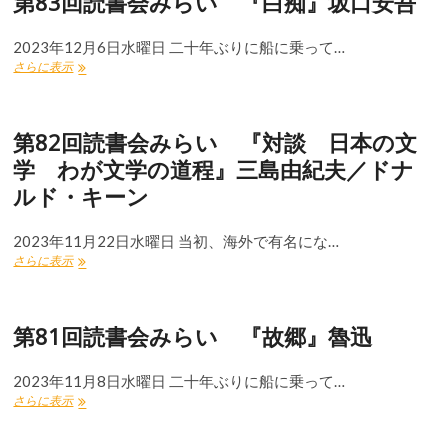
第83回読書会みらい 『白痴』坂口安吾
会
み
2023年12月6日水曜日 二十年ぶりに船に乗って…
ら
第
さらに表示
い
83
『五
回
番
読
町
第82回読書会みらい 『対談 日本の文
書
夕
会
霧
学 わが文学の道程』三島由紀夫／ドナ
み
楼』
ルド・キーン
ら
水
い
上
『白
勉
2023年11月22日水曜日 当初、海外で有名にな…
痴』
第
さらに表示
坂
82
口
回
安
読
吾
第81回読書会みらい 『故郷』魯迅
書
会
み
2023年11月8日水曜日 二十年ぶりに船に乗って…
ら
第
さらに表示
い
81
『対
回
談