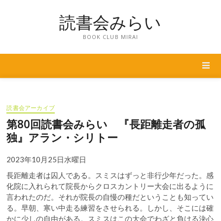
Skip
読書会みらい
to
content
BOOK CLUB MIRAI
読書会アーカイブ
第80回読書会みらい 『長距離走者の孤
独』アラン・シリトー
2023年10月25日水曜日
長距離走者は囚人である。スミスはずっと非行少年だった。感
化院に入れられて院長からクロスカントリー大会に出るように
言われたのだ。それが院長の自慢の種だということも知ってい
る。早朝、寒い中走る練習をさせられる。しかし、そこには確
かに少しの自由がある。スミスはこの大会でわざと負ける決心