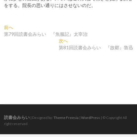
をする。院長の思い通りにはさせないのだ。
投
過
前へ
去
第79回読書会みらい 『魚服記』太宰治
稿
の
次
次へ
ナ
投
の
第81回読書会みらい 『故郷』魯迅
稿:
投
ビ
稿:
ゲ
ー
シ
ョ
ン
読書会みらい
| Designed by:
Theme Freesia
|
WordPress
| © Copyright All
right reserved