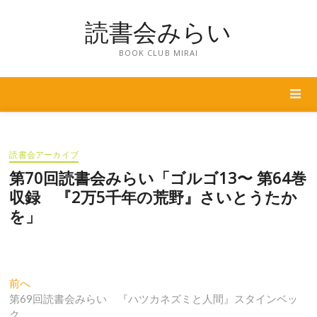
Skip
読書会みらい
to
content
BOOK CLUB MIRAI
読書会アーカイブ
第70回読書会みらい「ゴルゴ13〜 第64巻
収録 『2万5千年の荒野』さいとうたか
を」
投
過
前へ
去
第69回読書会みらい 『ハツカネズミと人間』スタインベッ
稿
の
ク