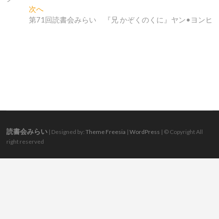
ナ
投
次
次へ
稿:
の
第71回読書会みらい 『兄 かぞくのくに』ヤン•ヨンヒ
ビ
投
ゲ
稿:
ー
シ
ョ
ン
読書会みらい
| Designed by:
Theme Freesia
|
WordPress
| © Copyright All
right reserved