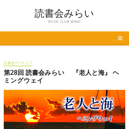
Skip
読書会みらい
to
content
BOOK CLUB MIRAI
読書会アーカイブ
第28回 読書会みらい 『老人と海』 ヘ
ミングウェイ