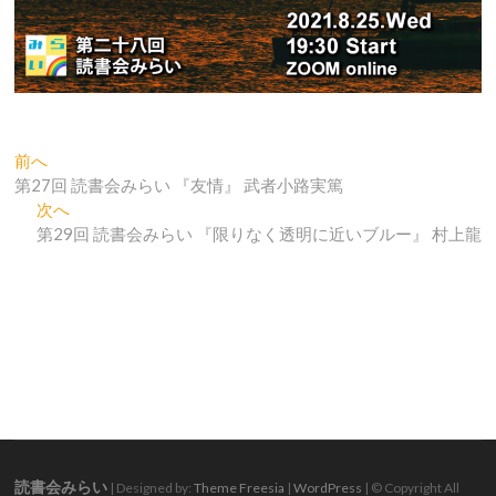
投
過
前へ
去
第27回 読書会みらい 『友情』 武者小路実篤
稿
の
次
次へ
ナ
投
の
第29回 読書会みらい 『限りなく透明に近いブルー』 村上龍
稿:
投
ビ
稿:
ゲ
ー
シ
ョ
ン
読書会みらい
| Designed by:
Theme Freesia
|
WordPress
| © Copyright All