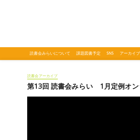
Skip
to
content
読書会みらいについて
課題図書予定
SNS
アーカイブ
読書会アーカイブ
第13回 読書会みらい 1月定例オ