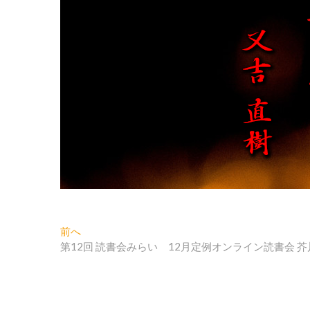
投
過
前へ
去
第12回 読書会みらい 12月定例オンライン読書会 
稿
の
ナ
投
稿:
ビ