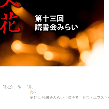
芥川龍之介 作 『鼻』
次
次へ
の
第14回 読書会みらい「賭博者」ドストエフスキ
投
稿: